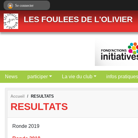
Panneau de gestion des cookies
Se connecter
LES FOULEES DE L'OLIVIER
News
participer
La vie du club
infos pratique
Accueil
RESULTATS
RESULTATS
Ronde 2019