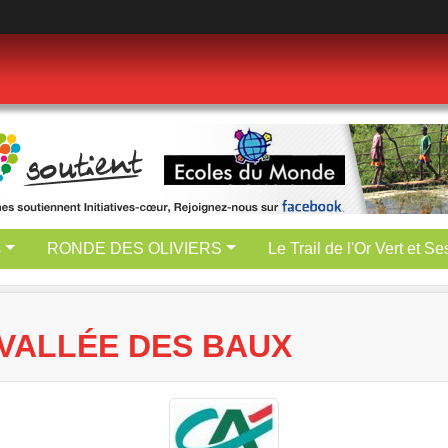
s
RONDE DES OLIVIERS
Le Trail de l'Or Vert et S
 VALLÉE DES BAUX